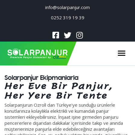
info@solarpanjur.com
0252 319 19 39
Men
Solarpanjur Ekipmanlarla
Solarpanjurun Ozroll dan Türkiye'ye sunduğu ürünlerle
konutlarınıza kolaylıkla elektrikli ve kumandalı panjur
sistemleri ekleyebilirsiniz. İnşaat işine girmeden panjuru
pencererlere dışarıdan dakikalar içerisinde takıp ve anında
müşterierinize panjurla elde edebileceğiniz avantajları